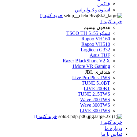
فلکس
استودیو 3 وایرلس
خرید کنید
خرید کنید
هدفون بیسیم
تسکو TSCO TH 5155
Rapoo VH160
Rapoo VH510
Logitech G332
Asus TUF
Razer BlackShark V2 X
1More VR Gaming
هنذفری JBL
Live Pro Plus TWS
TUNE 510BT
LIVE 200BT
TUNE 215TWS
Wave 200TWS
Wave 300TWS
LIVE 300TWS
خرید کنید
خرید کنید
درباره ما
تماس با ما