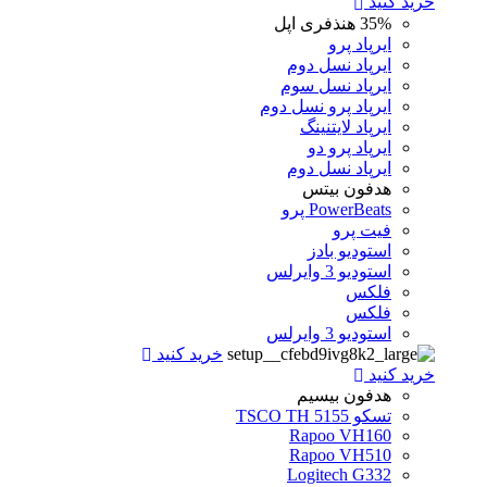
خرید کنید
35%
هنذفری اپل
ایرپاد پرو
ایرپاد نسل دوم
ایرپاد نسل سوم
ایرپاد پرو نسل دوم
ایرپاد لایتنینگ
ایرپاد پرو دو
ایرپاد نسل دوم
هدفون بیتس
PowerBeats پرو
فیت پرو
استودیو بادز
استودیو 3 وایرلس
فلکس
فلکس
استودیو 3 وایرلس
خرید کنید
خرید کنید
هدفون بیسیم
تسکو TSCO TH 5155
Rapoo VH160
Rapoo VH510
Logitech G332