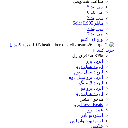
ساعت شیائومی
می بند 5
می بند 6
می بند 3
هایلو Solar LS05
می بند 7
می بند 2
واچ S1 اکتیو
19%
خرید کنید
خرید کنید
35%
هنذفری اپل
ایرپاد پرو
ایرپاد نسل دوم
ایرپاد نسل سوم
ایرپاد پرو نسل دوم
ایرپاد لایتنینگ
ایرپاد پرو دو
ایرپاد نسل دوم
هدفون بیتس
PowerBeats پرو
فیت پرو
استودیو بادز
استودیو 3 وایرلس
فلکس