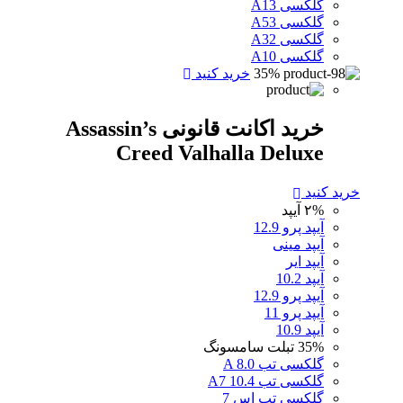
گلکسی A13
گلکسی A53
گلکسی A32
گلکسی A10
35%
خرید کنید
خرید اکانت قانونی Assassin’s
Creed Valhalla Deluxe
خرید کنید
۲%
آیپد
آیپد پرو 12.9
آیپد مینی
آیپد ایر
آیپد 10.2
آیپد پرو 12.9
آیپد پرو 11
آیپد 10.9
35%
تبلت سامسونگ
گلکسی تب A 8.0
گلکسی تب A7 10.4
گلکسی تب اس 7