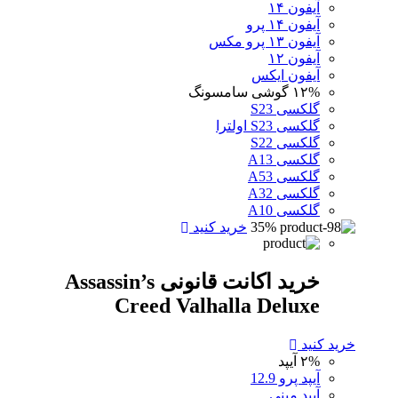
آیفون ۱۴
آیفون ۱۴ پرو
آیفون ۱۳ پرو مکس
آیفون ۱۲
آیفون ایکس
۱۲%
گوشی سامسونگ
گلکسی S23
گلکسی S23 اولترا
گلکسی S22
گلکسی A13
گلکسی A53
گلکسی A32
گلکسی A10
35%
خرید کنید
خرید اکانت قانونی Assassin’s
Creed Valhalla Deluxe
خرید کنید
۲%
آیپد
آیپد پرو 12.9
آیپد مینی