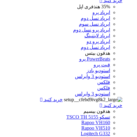
خرید کنید
35%
هنذفری اپل
ایرپاد پرو
ایرپاد نسل دوم
ایرپاد نسل سوم
ایرپاد پرو نسل دوم
ایرپاد لایتنینگ
ایرپاد پرو دو
ایرپاد نسل دوم
هدفون بیتس
PowerBeats پرو
فیت پرو
استودیو بادز
استودیو 3 وایرلس
فلکس
فلکس
استودیو 3 وایرلس
خرید کنید
خرید کنید
هدفون بیسیم
تسکو TSCO TH 5155
Rapoo VH160
Rapoo VH510
Logitech G332