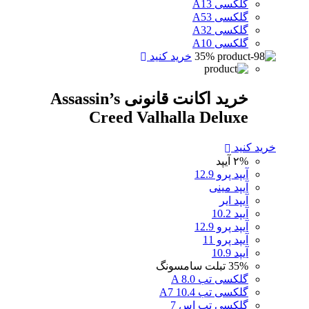
گلکسی A13
گلکسی A53
گلکسی A32
گلکسی A10
35%
خرید کنید
خرید اکانت قانونی Assassin’s
Creed Valhalla Deluxe
خرید کنید
۲%
آیپد
آیپد پرو 12.9
آیپد مینی
آیپد ایر
آیپد 10.2
آیپد پرو 12.9
آیپد پرو 11
آیپد 10.9
35%
تبلت سامسونگ
گلکسی تب A 8.0
گلکسی تب A7 10.4
گلکسی تب اس 7