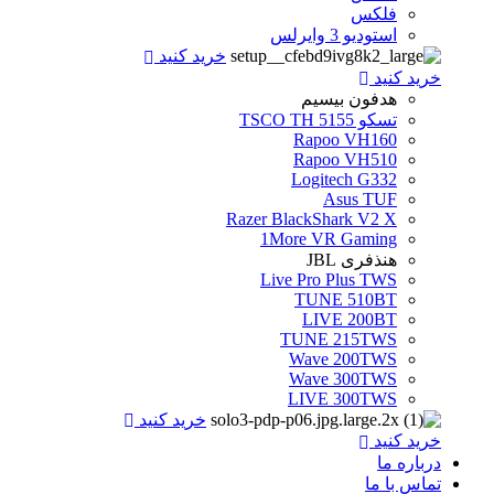
فلکس
استودیو 3 وایرلس
خرید کنید
خرید کنید
هدفون بیسیم
تسکو TSCO TH 5155
Rapoo VH160
Rapoo VH510
Logitech G332
Asus TUF
Razer BlackShark V2 X
1More VR Gaming
هنذفری JBL
Live Pro Plus TWS
TUNE 510BT
LIVE 200BT
TUNE 215TWS
Wave 200TWS
Wave 300TWS
LIVE 300TWS
خرید کنید
خرید کنید
درباره ما
تماس با ما