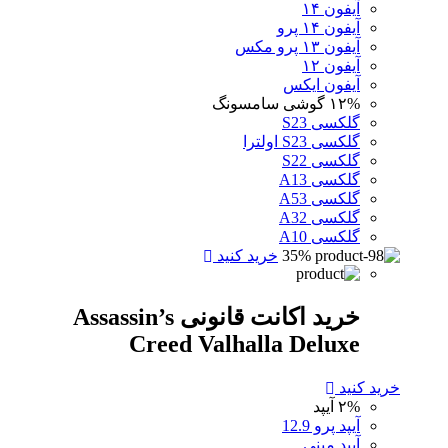
آیفون ۱۴
آیفون ۱۴ پرو
آیفون ۱۳ پرو مکس
آیفون ۱۲
آیفون ایکس
۱۲%
گوشی سامسونگ
گلکسی S23
گلکسی S23 اولترا
گلکسی S22
گلکسی A13
گلکسی A53
گلکسی A32
گلکسی A10
35%
خرید کنید
خرید اکانت قانونی Assassin’s
Creed Valhalla Deluxe
خرید کنید
۲%
آیپد
آیپد پرو 12.9
آیپد مینی