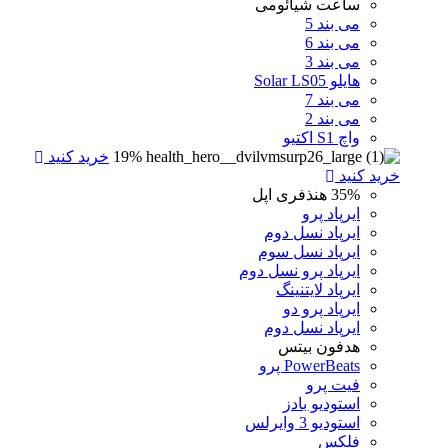
ساعت شیائومی
می بند 5
می بند 6
می بند 3
هایلو Solar LS05
می بند 7
می بند 2
واچ S1 اکتیو
19%
خرید کنید
خرید کنید
35%
هنذفری اپل
ایرپاد پرو
ایرپاد نسل دوم
ایرپاد نسل سوم
ایرپاد پرو نسل دوم
ایرپاد لایتنینگ
ایرپاد پرو دو
ایرپاد نسل دوم
هدفون بیتس
PowerBeats پرو
فیت پرو
استودیو بادز
استودیو 3 وایرلس
فلکس