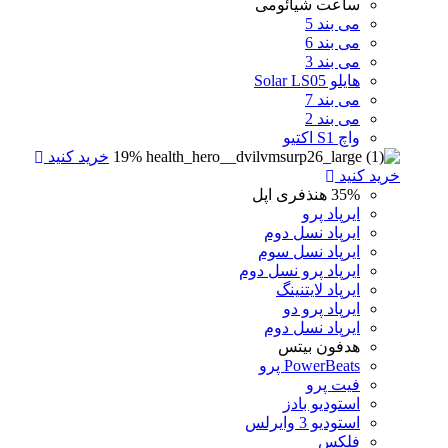
ساعت شیائومی
می بند 5
می بند 6
می بند 3
هایلو Solar LS05
می بند 7
می بند 2
واچ S1 اکتیو
19%
خرید کنید
خرید کنید
35%
هنذفری اپل
ایرپاد پرو
ایرپاد نسل دوم
ایرپاد نسل سوم
ایرپاد پرو نسل دوم
ایرپاد لایتنینگ
ایرپاد پرو دو
ایرپاد نسل دوم
هدفون بیتس
PowerBeats پرو
فیت پرو
استودیو بادز
استودیو 3 وایرلس
فلکس