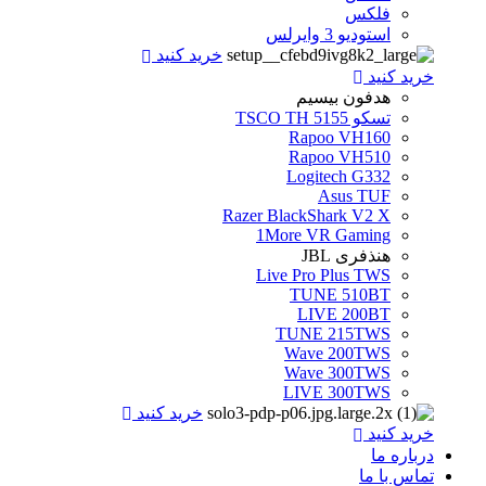
فلکس
استودیو 3 وایرلس
خرید کنید
خرید کنید
هدفون بیسیم
تسکو TSCO TH 5155
Rapoo VH160
Rapoo VH510
Logitech G332
Asus TUF
Razer BlackShark V2 X
1More VR Gaming
هنذفری JBL
Live Pro Plus TWS
TUNE 510BT
LIVE 200BT
TUNE 215TWS
Wave 200TWS
Wave 300TWS
LIVE 300TWS
خرید کنید
خرید کنید
درباره ما
تماس با ما