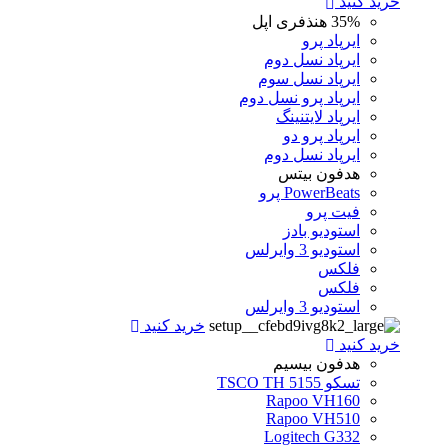
خرید کنید
35%
هنذفری اپل
ایرپاد پرو
ایرپاد نسل دوم
ایرپاد نسل سوم
ایرپاد پرو نسل دوم
ایرپاد لایتنینگ
ایرپاد پرو دو
ایرپاد نسل دوم
هدفون بیتس
PowerBeats پرو
فیت پرو
استودیو بادز
استودیو 3 وایرلس
فلکس
فلکس
استودیو 3 وایرلس
خرید کنید
خرید کنید
هدفون بیسیم
تسکو TSCO TH 5155
Rapoo VH160
Rapoo VH510
Logitech G332