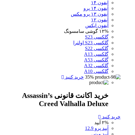
آیفون ۱۴
آیفون ۱۴ پرو
آیفون ۱۳ پرو مکس
آیفون ۱۲
آیفون ایکس
۱۲%
گوشی سامسونگ
گلکسی S23
گلکسی S23 اولترا
گلکسی S22
گلکسی A13
گلکسی A53
گلکسی A32
گلکسی A10
35%
خرید کنید
خرید اکانت قانونی Assassin’s
Creed Valhalla Deluxe
خرید کنید
۲%
آیپد
آیپد پرو 12.9
آیپد مینی