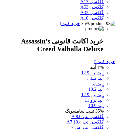
گلکسی A13
گلکسی A53
گلکسی A32
گلکسی A10
35%
خرید کنید
خرید اکانت قانونی Assassin’s
Creed Valhalla Deluxe
خرید کنید
۲%
آیپد
آیپد پرو 12.9
آیپد مینی
آیپد ایر
آیپد 10.2
آیپد پرو 12.9
آیپد پرو 11
آیپد 10.9
35%
تبلت سامسونگ
گلکسی تب A 8.0
گلکسی تب A7 10.4
گلکسی تب اس 7