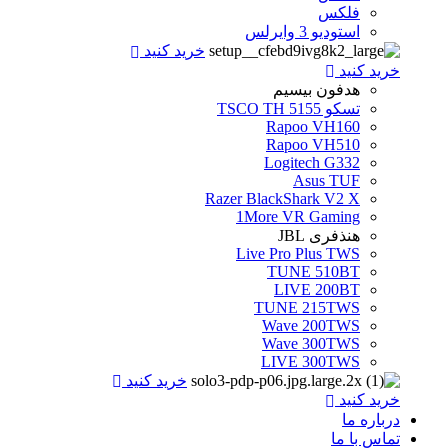
فلکس
استودیو 3 وایرلس
خرید کنید
خرید کنید
هدفون بیسیم
تسکو TSCO TH 5155
Rapoo VH160
Rapoo VH510
Logitech G332
Asus TUF
Razer BlackShark V2 X
1More VR Gaming
هنذفری JBL
Live Pro Plus TWS
TUNE 510BT
LIVE 200BT
TUNE 215TWS
Wave 200TWS
Wave 300TWS
LIVE 300TWS
خرید کنید
خرید کنید
درباره ما
تماس با ما