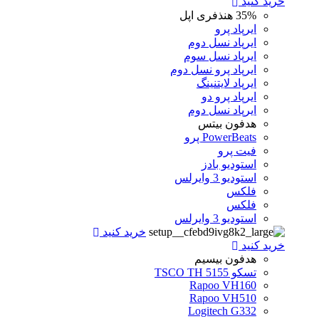
خرید کنید
35%
هنذفری اپل
ایرپاد پرو
ایرپاد نسل دوم
ایرپاد نسل سوم
ایرپاد پرو نسل دوم
ایرپاد لایتنینگ
ایرپاد پرو دو
ایرپاد نسل دوم
هدفون بیتس
PowerBeats پرو
فیت پرو
استودیو بادز
استودیو 3 وایرلس
فلکس
فلکس
استودیو 3 وایرلس
خرید کنید
خرید کنید
هدفون بیسیم
تسکو TSCO TH 5155
Rapoo VH160
Rapoo VH510
Logitech G332