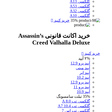
گلکسی A13
گلکسی A53
گلکسی A32
گلکسی A10
35%
خرید کنید
خرید اکانت قانونی Assassin’s
Creed Valhalla Deluxe
خرید کنید
۲%
آیپد
آیپد پرو 12.9
آیپد مینی
آیپد ایر
آیپد 10.2
آیپد پرو 12.9
آیپد پرو 11
آیپد 10.9
35%
تبلت سامسونگ
گلکسی تب A 8.0
گلکسی تب A7 10.4
گلکسی تب اس 7