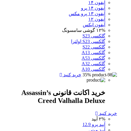
آیفون ۱۴
آیفون ۱۴ پرو
آیفون ۱۳ پرو مکس
آیفون ۱۲
آیفون ایکس
۱۲%
گوشی سامسونگ
گلکسی S23
گلکسی S23 اولترا
گلکسی S22
گلکسی A13
گلکسی A53
گلکسی A32
گلکسی A10
35%
خرید کنید
خرید اکانت قانونی Assassin’s
Creed Valhalla Deluxe
خرید کنید
۲%
آیپد
آیپد پرو 12.9
آیپد مینی