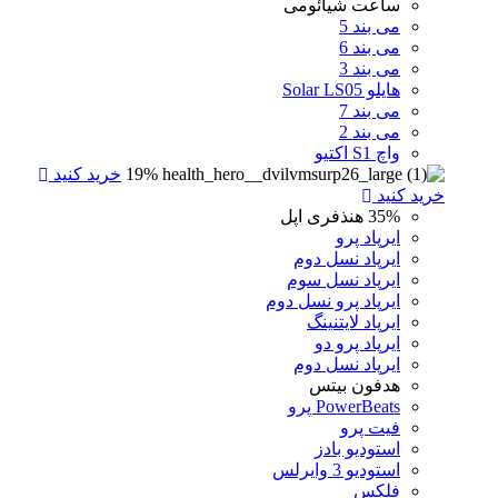
ساعت شیائومی
می بند 5
می بند 6
می بند 3
هایلو Solar LS05
می بند 7
می بند 2
واچ S1 اکتیو
19%
خرید کنید
خرید کنید
35%
هنذفری اپل
ایرپاد پرو
ایرپاد نسل دوم
ایرپاد نسل سوم
ایرپاد پرو نسل دوم
ایرپاد لایتنینگ
ایرپاد پرو دو
ایرپاد نسل دوم
هدفون بیتس
PowerBeats پرو
فیت پرو
استودیو بادز
استودیو 3 وایرلس
فلکس