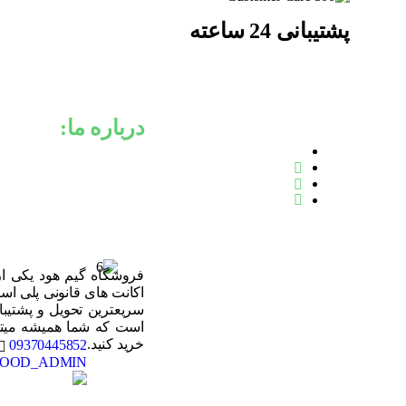
پشتیبانی 24 ساعته
درباره ما:
فروشگاه گیم هود یکی از
است که شما همیشه میتوا
خرید کنید.
09370445852
OOD_ADMIN