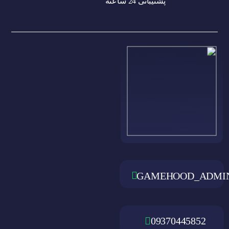
پشتیبانی 24 ساعته
GAMEHOOD_ADMI
09370445852