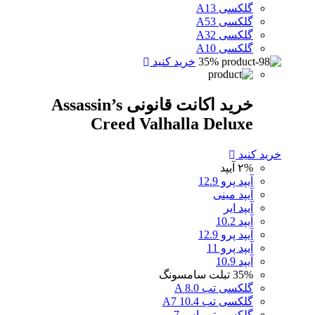
گلکسی A13
گلکسی A53
گلکسی A32
گلکسی A10
35%
خرید کنید
خرید اکانت قانونی Assassin’s
Creed Valhalla Deluxe
خرید کنید
۲%
آیپد
آیپد پرو 12.9
آیپد مینی
آیپد ایر
آیپد 10.2
آیپد پرو 12.9
آیپد پرو 11
آیپد 10.9
35%
تبلت سامسونگ
گلکسی تب A 8.0
گلکسی تب A7 10.4
گلکسی تب اس 7