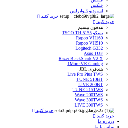
فلکس
استودیو 3 وایرلس
خرید کنید
خرید کنید
هدفون بیسیم
تسکو TSCO TH 5155
Rapoo VH160
Rapoo VH510
Logitech G332
Asus TUF
Razer BlackShark V2 X
1More VR Gaming
هنذفری JBL
Live Pro Plus TWS
TUNE 510BT
LIVE 200BT
TUNE 215TWS
Wave 200TWS
Wave 300TWS
LIVE 300TWS
خرید کنید
خرید کنید
درباره ما
تماس با ما