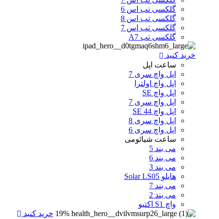
گلکسی تب اس 6
گلکسی تب اس 8
گلکسی تب اس 7
گلکسی تب A7
خرید کنید
ساعت اپل
اپل واچ سری 7
اپل واچ اولترا
اپل واچ SE
اپل واچ سری 7
اپل واچ SE 44
اپل واچ سری 8
اپل واچ سری 6
ساعت شیائومی
می بند 5
می بند 6
می بند 3
هایلو Solar LS05
می بند 7
می بند 2
واچ S1 اکتیو
19%
خرید کنید