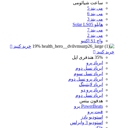
ساعت شیائومی
می بند 5
می بند 6
می بند 3
هایلو Solar LS05
می بند 7
می بند 2
واچ S1 اکتیو
19%
خرید کنید
خرید کنید
35%
هنذفری اپل
ایرپاد پرو
ایرپاد نسل دوم
ایرپاد نسل سوم
ایرپاد پرو نسل دوم
ایرپاد لایتنینگ
ایرپاد پرو دو
ایرپاد نسل دوم
هدفون بیتس
PowerBeats پرو
فیت پرو
استودیو بادز
استودیو 3 وایرلس
فلکس