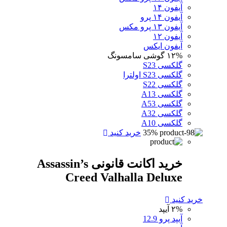
آیفون ۱۴
آیفون ۱۴ پرو
آیفون ۱۳ پرو مکس
آیفون ۱۲
آیفون ایکس
۱۲%
گوشی سامسونگ
گلکسی S23
گلکسی S23 اولترا
گلکسی S22
گلکسی A13
گلکسی A53
گلکسی A32
گلکسی A10
35%
خرید کنید
خرید اکانت قانونی Assassin’s
Creed Valhalla Deluxe
خرید کنید
۲%
آیپد
آیپد پرو 12.9