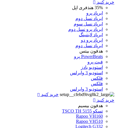
خرید کنید
35%
هنذفری اپل
ایرپاد پرو
ایرپاد نسل دوم
ایرپاد نسل سوم
ایرپاد پرو نسل دوم
ایرپاد لایتنینگ
ایرپاد پرو دو
ایرپاد نسل دوم
هدفون بیتس
PowerBeats پرو
فیت پرو
استودیو بادز
استودیو 3 وایرلس
فلکس
فلکس
استودیو 3 وایرلس
خرید کنید
خرید کنید
هدفون بیسیم
تسکو TSCO TH 5155
Rapoo VH160
Rapoo VH510
Logitech G332