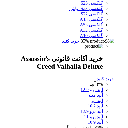
گلکسی S23
گلکسی S23 اولترا
گلکسی S22
گلکسی A13
گلکسی A53
گلکسی A32
گلکسی A10
35%
خرید کنید
خرید اکانت قانونی Assassin’s
Creed Valhalla Deluxe
خرید کنید
۲%
آیپد
آیپد پرو 12.9
آیپد مینی
آیپد ایر
آیپد 10.2
آیپد پرو 12.9
آیپد پرو 11
آیپد 10.9
35%
تبلت سامسونگ