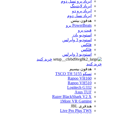
ایرپاد پرو نسل دوم
ایرپاد لایتنینگ
ایرپاد پرو دو
ایرپاد نسل دوم
هدفون بیتس
PowerBeats پرو
فیت پرو
استودیو بادز
استودیو 3 وایرلس
فلکس
فلکس
استودیو 3 وایرلس
خرید کنید
خرید کنید
هدفون بیسیم
تسکو TSCO TH 5155
Rapoo VH160
Rapoo VH510
Logitech G332
Asus TUF
Razer BlackShark V2 X
1More VR Gaming
هنذفری JBL
Live Pro Plus TWS