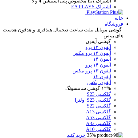
اشتراک EA
مخصوص پلی استیشن 4 و 5
اشتراک EA PLAYS
خانه
فروشگاه
گوشی موبایل
تبلت
ساعت دیجیتال
هنذفری و هدفون
هدست
های بیتس
گوشی آیفون
آیفون ۱۳ پرو
آیفون ۱۴ پرو مکس
آیفون ۱۴
آیفون ۱۴ پرو
آیفون ۱۳ پرو مکس
آیفون ۱۲
آیفون ایکس
۱۲%
گوشی سامسونگ
گلکسی S23
گلکسی S23 اولترا
گلکسی S22
گلکسی A13
گلکسی A53
گلکسی A32
گلکسی A10
35%
خرید کنید