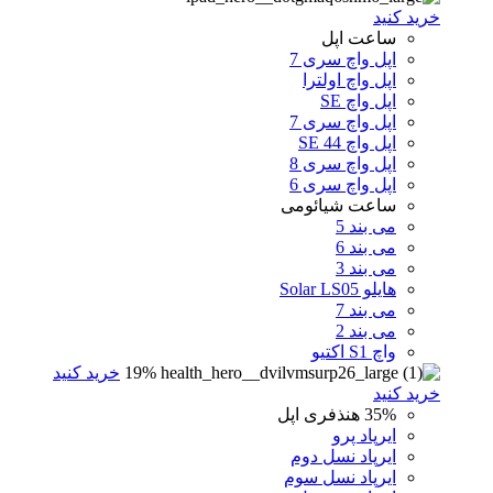
خرید کنید
ساعت اپل
اپل واچ سری 7
اپل واچ اولترا
اپل واچ SE
اپل واچ سری 7
اپل واچ SE 44
اپل واچ سری 8
اپل واچ سری 6
ساعت شیائومی
می بند 5
می بند 6
می بند 3
هایلو Solar LS05
می بند 7
می بند 2
واچ S1 اکتیو
19%
خرید کنید
خرید کنید
35%
هنذفری اپل
ایرپاد پرو
ایرپاد نسل دوم
ایرپاد نسل سوم