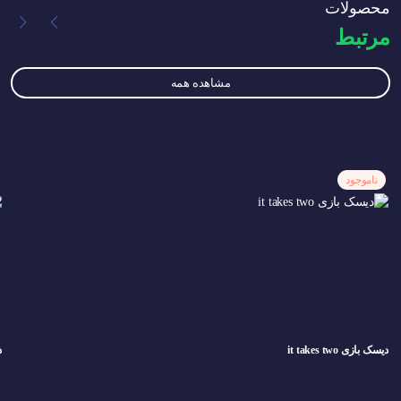
محصولات
مرتبط
مشاهده همه
ناموجود
دیسک بازی it takes two
د